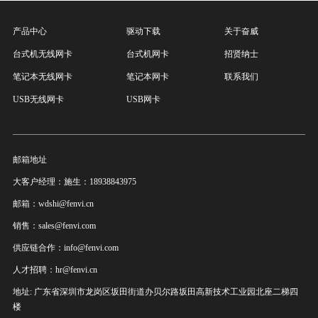
产品中心
驱动下载
关于奋威
台式机无线网卡
台式机网卡
招贤纳士
笔记本无线网卡
笔记本网卡
联系我们
USB无线网卡
USB网卡
邮箱地址
大客户经理：施生：18938843975
邮箱：wdshi@fenvi.cn
销售：sales@fenvi.com
供应链合作：info@fenvi.com
人才招聘：hr@fenvi.cn
地址: 广东省深圳市龙岗区坂田街道办贝尔路坂田高新技术工业园北座二梯四
楼