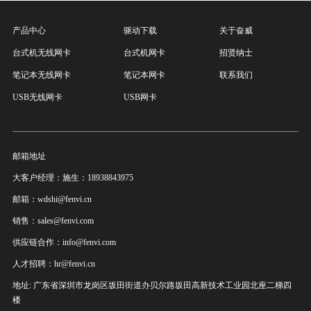
产品中心
驱动下载
关于奋威
台式机无线网卡
台式机网卡
招贤纳士
笔记本无线网卡
笔记本网卡
联系我们
USB无线网卡
USB网卡
邮箱地址
大客户经理：施生：18938843975
邮箱：wdshi@fenvi.cn
销售：sales@fenvi.com
供应链合作：info@fenvi.com
人才招聘：hr@fenvi.cn
地址: 广东省深圳市龙岗区坂田街道办贝尔路坂田高新技术工业园北座二梯四
楼