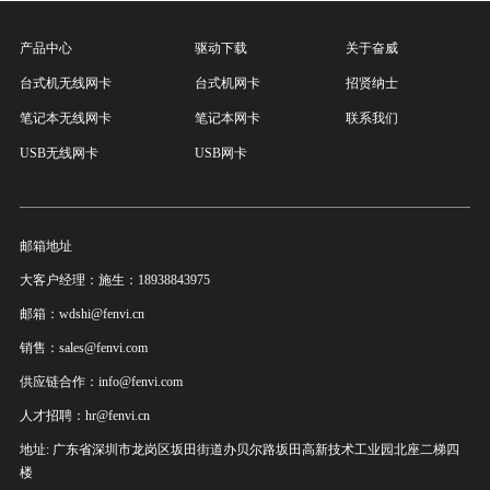
产品中心
驱动下载
关于奋威
台式机无线网卡
台式机网卡
招贤纳士
笔记本无线网卡
笔记本网卡
联系我们
USB无线网卡
USB网卡
邮箱地址
大客户经理：施生：18938843975
邮箱：wdshi@fenvi.cn
销售：sales@fenvi.com
供应链合作：info@fenvi.com
人才招聘：hr@fenvi.cn
地址: 广东省深圳市龙岗区坂田街道办贝尔路坂田高新技术工业园北座二梯四
楼