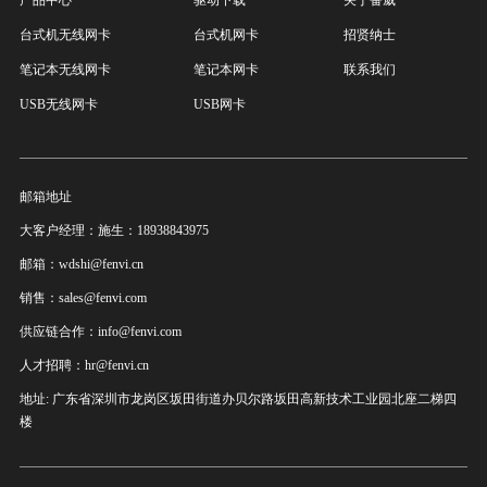
产品中心
驱动下载
关于奋威
台式机无线网卡
台式机网卡
招贤纳士
笔记本无线网卡
笔记本网卡
联系我们
USB无线网卡
USB网卡
邮箱地址
大客户经理：施生：18938843975
邮箱：wdshi@fenvi.cn
销售：sales@fenvi.com
供应链合作：info@fenvi.com
人才招聘：hr@fenvi.cn
地址: 广东省深圳市龙岗区坂田街道办贝尔路坂田高新技术工业园北座二梯四
楼