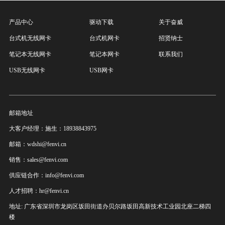
产品中心
驱动下载
关于奋威
台式机无线网卡
台式机网卡
招贤纳士
笔记本无线网卡
笔记本网卡
联系我们
USB无线网卡
USB网卡
邮箱地址
大客户经理：施生：18938843975
邮箱：wdshi@fenvi.cn
销售：sales@fenvi.com
供应链合作：info@fenvi.com
人才招聘：hr@fenvi.cn
地址: 广东省深圳市龙岗区坂田街道办贝尔路坂田高新技术工业园北座二梯四
楼