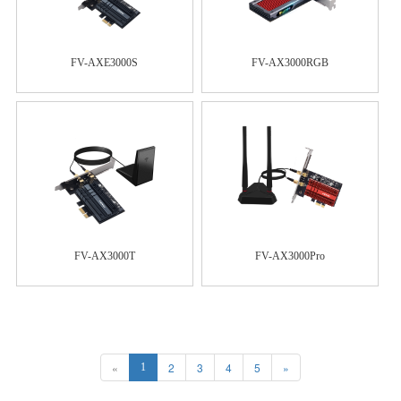
FV-AXE3000S
FV-AX3000RGB
FV-AX3000T
FV-AX3000Pro
«
2
3
4
5
»
1