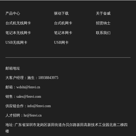
产品中心
驱动下载
关于奋威
台式机无线网卡
台式机网卡
招贤纳士
笔记本无线网卡
笔记本网卡
联系我们
USB无线网卡
USB网卡
邮箱地址
大客户经理：施生：18938843975
邮箱：wdshi@fenvi.cn
销售：sales@fenvi.com
供应链合作：info@fenvi.com
人才招聘：hr@fenvi.cn
地址: 广东省深圳市龙岗区坂田街道办贝尔路坂田高新技术工业园北座二梯四
楼