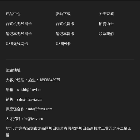
产品中心
驱动下载
关于奋威
台式机无线网卡
台式机网卡
招贤纳士
笔记本无线网卡
笔记本网卡
联系我们
USB无线网卡
USB网卡
邮箱地址
大客户经理：施生：18938843975
邮箱：wdshi@fenvi.cn
销售：sales@fenvi.com
供应链合作：info@fenvi.com
人才招聘：hr@fenvi.cn
地址: 广东省深圳市龙岗区坂田街道办贝尔路坂田高新技术工业园北座二梯四
楼