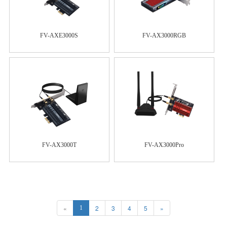
FV-AXE3000S
FV-AX3000RGB
FV-AX3000T
FV-AX3000Pro
«
2
3
4
5
»
1