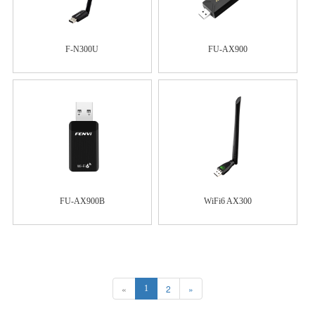
F-N300U
FU-AX900
FU-AX900B
WiFi6 AX300
«
2
»
1