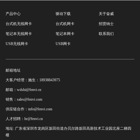
产品中心
驱动下载
关于奋威
台式机无线网卡
台式机网卡
招贤纳士
笔记本无线网卡
笔记本网卡
联系我们
USB无线网卡
USB网卡
邮箱地址
大客户经理：施生：18938843975
邮箱：wdshi@fenvi.cn
销售：sales@fenvi.com
供应链合作：info@fenvi.com
人才招聘：hr@fenvi.cn
地址: 广东省深圳市龙岗区坂田街道办贝尔路坂田高新技术工业园北座二梯四
楼