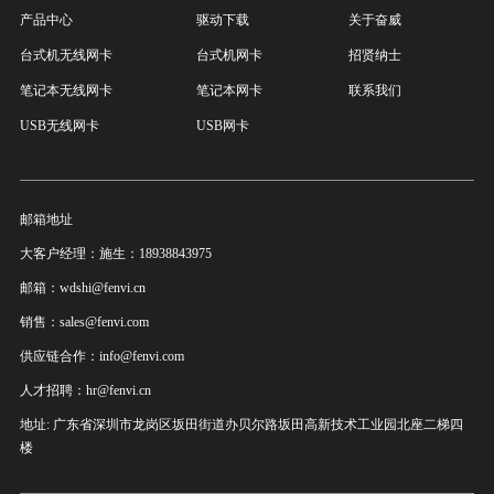
产品中心
驱动下载
关于奋威
台式机无线网卡
台式机网卡
招贤纳士
笔记本无线网卡
笔记本网卡
联系我们
USB无线网卡
USB网卡
邮箱地址
大客户经理：施生：18938843975
邮箱：wdshi@fenvi.cn
销售：sales@fenvi.com
供应链合作：info@fenvi.com
人才招聘：hr@fenvi.cn
地址: 广东省深圳市龙岗区坂田街道办贝尔路坂田高新技术工业园北座二梯四
楼