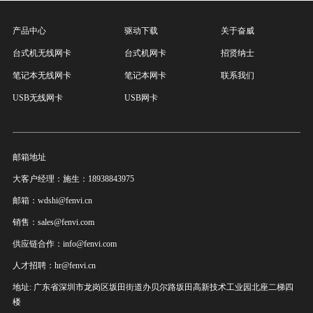
产品中心
驱动下载
关于奋威
台式机无线网卡
台式机网卡
招贤纳士
笔记本无线网卡
笔记本网卡
联系我们
USB无线网卡
USB网卡
邮箱地址
大客户经理：施生：18938843975
邮箱：wdshi@fenvi.cn
销售：sales@fenvi.com
供应链合作：info@fenvi.com
人才招聘：hr@fenvi.cn
地址: 广东省深圳市龙岗区坂田街道办贝尔路坂田高新技术工业园北座二梯四
楼