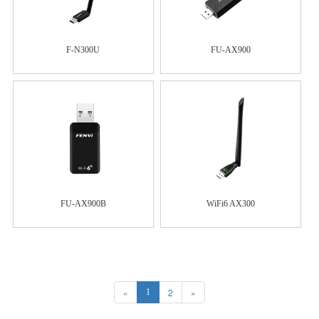
F-N300U
FU-AX900
FU-AX900B
WiFi6 AX300
«
2
»
1