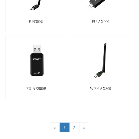
F-N300U
FU-AX900
FU-AX900B
WiFi6 AX300
«
2
»
1