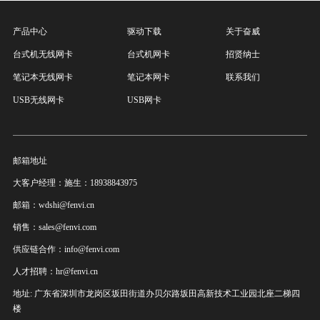
产品中心
驱动下载
关于奋威
台式机无线网卡
台式机网卡
招贤纳士
笔记本无线网卡
笔记本网卡
联系我们
USB无线网卡
USB网卡
邮箱地址
大客户经理：施生：18938843975
邮箱：wdshi@fenvi.cn
销售：sales@fenvi.com
供应链合作：info@fenvi.com
人才招聘：hr@fenvi.cn
地址: 广东省深圳市龙岗区坂田街道办贝尔路坂田高新技术工业园北座二梯四
楼