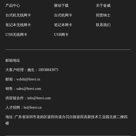
产品中心
驱动下载
关于奋威
台式机无线网卡
台式机网卡
招贤纳士
笔记本无线网卡
笔记本网卡
联系我们
USB无线网卡
USB网卡
邮箱地址
大客户经理：施生：18938843975
邮箱：wdshi@fenvi.cn
销售：sales@fenvi.com
供应链合作：info@fenvi.com
人才招聘：hr@fenvi.cn
地址: 广东省深圳市龙岗区坂田街道办贝尔路坂田高新技术工业园北座二梯四
楼