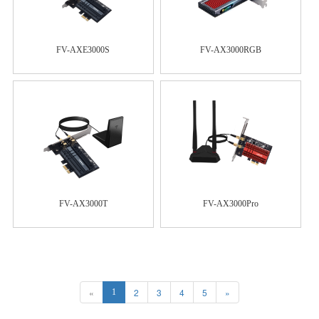
FV-AXE3000S
FV-AX3000RGB
FV-AX3000T
FV-AX3000Pro
«
2
3
4
5
»
1