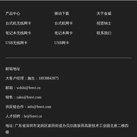
产品中心
驱动下载
关于奋威
台式机无线网卡
台式机网卡
招贤纳士
笔记本无线网卡
笔记本网卡
联系我们
USB无线网卡
USB网卡
邮箱地址
大客户经理：施生：18938843975
邮箱：wdshi@fenvi.cn
销售：sales@fenvi.com
供应链合作：info@fenvi.com
人才招聘：hr@fenvi.cn
地址: 广东省深圳市龙岗区坂田街道办贝尔路坂田高新技术工业园北座二梯四
楼