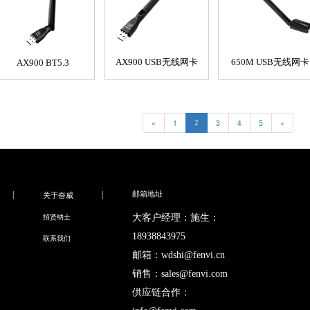
AX900 USB无线网卡
650M USB无线网卡
AX900 BT5.3
«
1
3
4
5
»
2
邮箱地址
关于奋威
大客户经理：施生：
招贤纳士
18938843975
联系我们
邮箱：wdshi@fenvi.cn
销售：sales@fenvi.com
供应链合作：