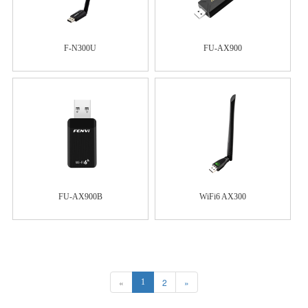
F-N300U
FU-AX900
FU-AX900B
WiFi6 AX300
«
2
»
1