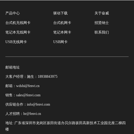
产品中心
驱动下载
关于奋威
台式机无线网卡
台式机网卡
招贤纳士
笔记本无线网卡
笔记本网卡
联系我们
USB无线网卡
USB网卡
邮箱地址
大客户经理：施生：18938843975
邮箱：wdshi@fenvi.cn
销售：sales@fenvi.com
供应链合作：info@fenvi.com
人才招聘：hr@fenvi.cn
地址: 广东省深圳市龙岗区坂田街道办贝尔路坂田高新技术工业园北座二梯四
楼