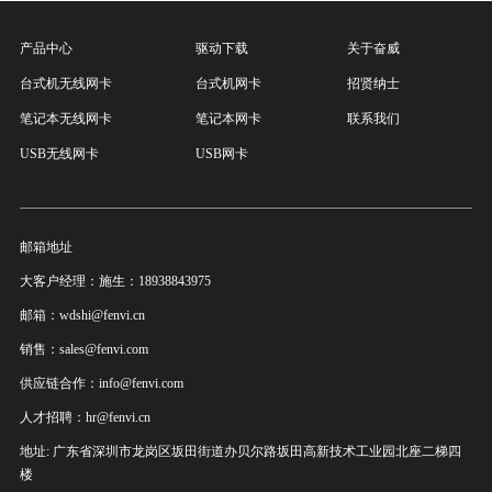
产品中心
驱动下载
关于奋威
台式机无线网卡
台式机网卡
招贤纳士
笔记本无线网卡
笔记本网卡
联系我们
USB无线网卡
USB网卡
邮箱地址
大客户经理：施生：18938843975
邮箱：wdshi@fenvi.cn
销售：sales@fenvi.com
供应链合作：info@fenvi.com
人才招聘：hr@fenvi.cn
地址: 广东省深圳市龙岗区坂田街道办贝尔路坂田高新技术工业园北座二梯四
楼