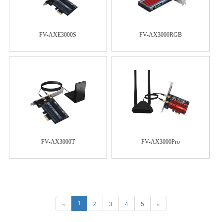
FV-AXE3000S
FV-AX3000RGB
FV-AX3000T
FV-AX3000Pro
«
2
3
4
5
»
1