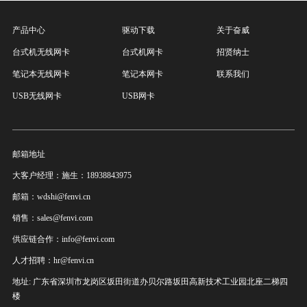
产品中心
驱动下载
关于奋威
台式机无线网卡
台式机网卡
招贤纳士
笔记本无线网卡
笔记本网卡
联系我们
USB无线网卡
USB网卡
邮箱地址
大客户经理：施生：18938843975
邮箱：wdshi@fenvi.cn
销售：sales@fenvi.com
供应链合作：info@fenvi.com
人才招聘：hr@fenvi.cn
地址: 广东省深圳市龙岗区坂田街道办贝尔路坂田高新技术工业园北座二梯四
楼