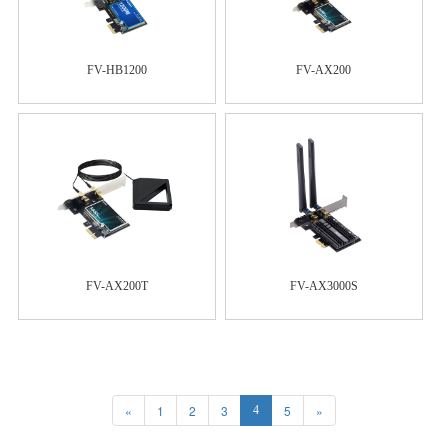
FV-HB1200
FV-AX200
FV-AX200T
FV-AX3000S
«
1
2
3
5
»
4