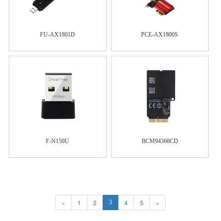
FU-AX1801D
PCE-AX1800S
F-N150U
BCM94360CD
«
1
2
4
5
»
3