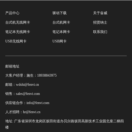
产品中心
驱动下载
关于奋威
台式机无线网卡
台式机网卡
招贤纳士
笔记本无线网卡
笔记本网卡
联系我们
USB无线网卡
USB网卡
邮箱地址
大客户经理：施生：18938843975
邮箱：wdshi@fenvi.cn
销售：sales@fenvi.com
供应链合作：info@fenvi.com
人才招聘：hr@fenvi.cn
地址: 广东省深圳市龙岗区坂田街道办贝尔路坂田高新技术工业园北座二梯四
楼